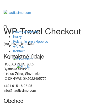
WP Travel Checkout
Plavby a turistika
Kurzy
Poistenie pre skipperov
[wp_travel_checkout]
e-Shop
Kontakt
Kontaktné údaje
ROLIAS PLUS, s.r.o.
Bystrická 520/20
010 09 Žilina, Slovensko
IČ DPH/VAT: SK2022405770
+421 915 18 26 25
info@nautissimo.com
Obchod